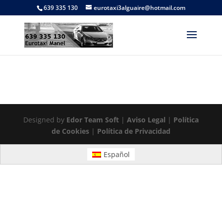
639 335 130
eurotaxi3alguaire@hotmail.com
Designed by
Edor Team Soft
|
Aviso Legal
|
Política
de Cookies
|
Política de Privacidad
Español