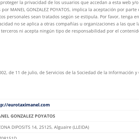
ger la privacidad de los usuarios que accedan a esta web y/o cua
dos por MANEL GONZALEZ POYATOS, implica la aceptación por parte d
datos personales sean tratados según se estipula. Por favor, tenga
ivacidad no se aplica a otras compañías u organizaciones a las qu
erceros ni acepta ningún tipo de responsabilidad por el contenido o
02, de 11 de julio, de Servicios de la Sociedad de la Información y
tp://eurotaximanel.com
NEL GONZALEZ POYATOS
ZONA DIPOSITS 14, 25125, Alguaire (LLEIDA)
708151D